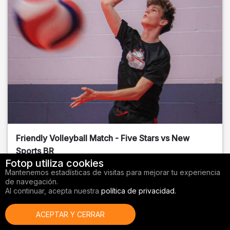
Friendly Volleyball Match - Five Stars vs New
Sports BR
Fotop utiliza cookies
Orange County
, FL
Mantenemos estadísticas de visitas para mejorar tu experiencia
de navegación.
01/14/2026
Al continuar, acepta nuestra
política de privacidad.
Voleibol
ACEPTAR Y CERRAR