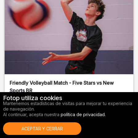
Friendly Volleyball Match - Five Stars vs New
Sports BR
Fotop utiliza cookies
Orange County
, FL
Mantenemos estadísticas de visitas para mejorar tu experiencia
de navegación.
01/14/2026
Al continuar, acepta nuestra
política de privacidad.
Voleibol
ACEPTAR Y CERRAR