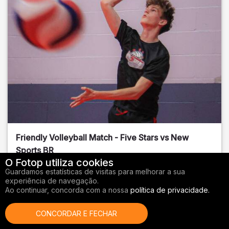
Friendly Volleyball Match - Five Stars vs New
Sports BR
O Fotop utiliza cookies
Orange County
, FL
Guardamos estatísticas de visitas para melhorar a sua
experiência de navegação.
01/14/2026
Ao continuar, concorda com a nossa
política de privacidade.
Vôlei
CONCORDAR E FECHAR