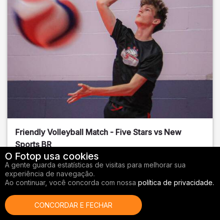
Friendly Volleyball Match - Five Stars vs New
Sports BR
O Fotop usa cookies
Orange County
, FL
A gente guarda estatísticas de visitas para melhorar sua
experiência de navegação.
01/14/2026
Ao continuar, você concorda com nossa
política de privacidade.
Vôlei
CONCORDAR E FECHAR