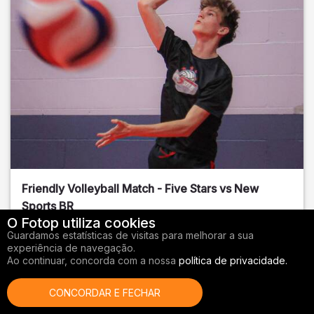
Friendly Volleyball Match - Five Stars vs New
Sports BR
O Fotop utiliza cookies
Orange County
, FL
Guardamos estatísticas de visitas para melhorar a sua
experiência de navegação.
01/14/2026
Ao continuar, concorda com a nossa
política de privacidade.
Vôlei
CONCORDAR E FECHAR